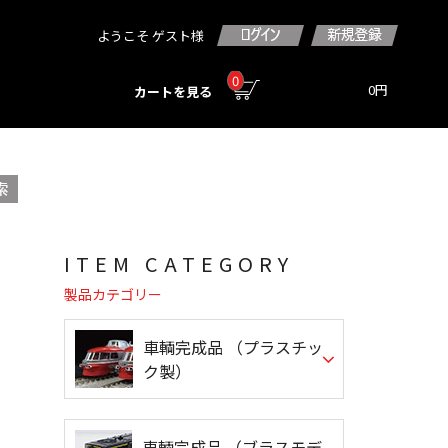
ようこそ ゲスト様
0
0円
カートを見る
ITEM CATEGORY
製品カテゴリー
車輌完成品 （プラスチッ
ク製）
車輌完成品 （ブラスモデ