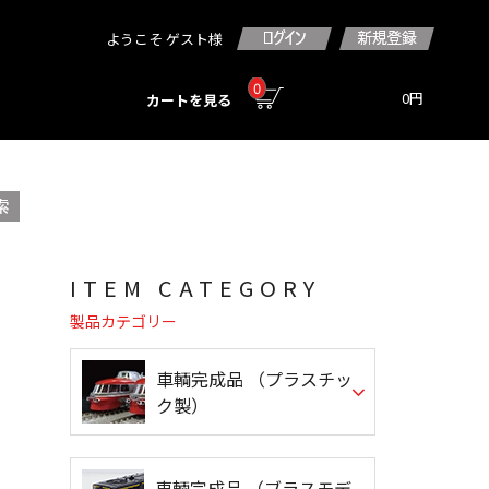
ようこそ ゲスト様
0
0円
カートを見る
ITEM CATEGORY
製品カテゴリー
車輌完成品 （プラスチッ
ク製）
車輌完成品 （ブラスモデ