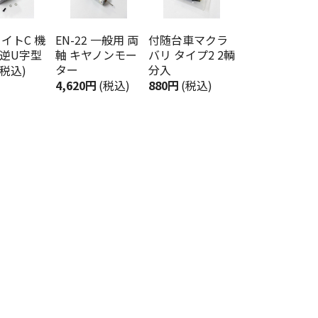
イトC 機
EN-22 一般用 両
付随台車マクラ
 逆U字型
軸 キヤノンモー
バリ タイプ2 2輌
ター
分入
(税込)
4,620円
(税込)
880円
(税込)