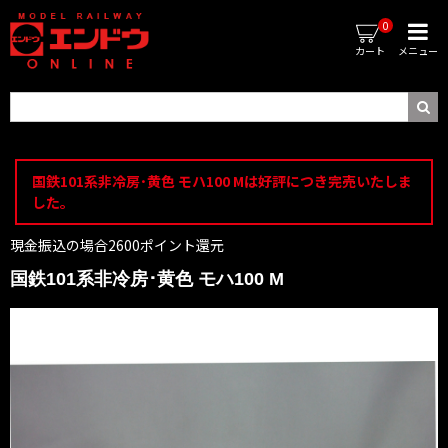
0
カート
メニュー
国鉄101系非冷房･黄色 モハ100 Mは好評につき完売いたしま
した。
現金振込の場合2600ポイント還元
国鉄101系非冷房･黄色 モハ100 M