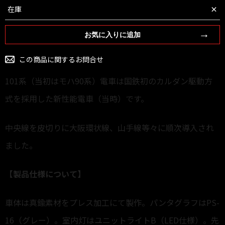
×
在庫
お気に入りに追加
この商品に関するお問合せ
101系（当初はモハ90系）電車は国鉄初のカルダン駆動方
式を採用した新性能電車（当時）です。
中央線を皮切りに大阪環状線、山手線等々に順次導入され
ました。
【製品仕様について】
車体は真鍮素材をプレス加工にて製作。パンタグラフはPS-
16（グレー）。室内灯はユニットライトB（LED仕様）。先