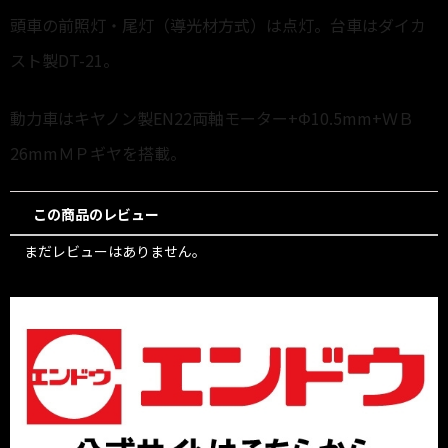
頭車の前照灯・尾灯（導光材方式）は点灯。台車はダイカ
スト製DT-21。
動力車はキヤノン製EN22両軸モーター+Φ10.5mm+ＷＢ
26mmＭＰギヤを搭載。
この商品のレビュー
まだレビューはありません。