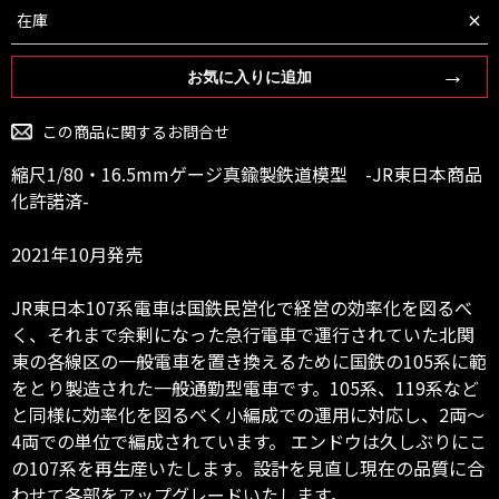
×
在庫
お気に入りに追加
この商品に関するお問合せ
縮尺1/80・16.5mmゲージ真鍮製鉄道模型 -JR東日本商品
化許諾済-
2021年10月発売
JR東日本107系電車は国鉄民営化で経営の効率化を図るべ
く、それまで余剰になった急行電車で運行されていた北関
東の各線区の一般電車を置き換えるために国鉄の105系に範
をとり製造された一般通勤型電車です。105系、119系など
と同様に効率化を図るべく小編成での運用に対応し、2両～
4両での単位で編成されています。 エンドウは久しぶりにこ
の107系を再生産いたします。設計を見直し現在の品質に合
わせて各部をアップグレードいたします。