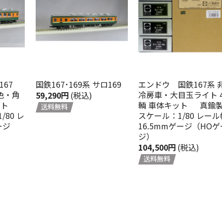
167
国鉄167･169系 サロ169
エンドウ 国鉄167系 
色・角
冷房車・大目玉ライト 
59,290円
(税込)
ット
輌 車体キット 真鍮
80 レ
スケール：1/80 レール
ージ
16.5mmゲージ（HOゲ
ジ）
104,500円
(税込)