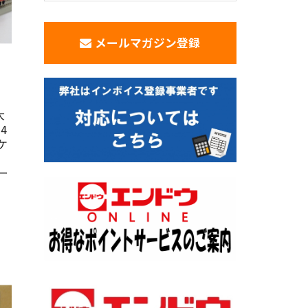
メールマガジン登録
・
大
4
ケ
ー