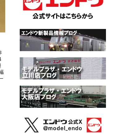
非
4
製
幅
ー