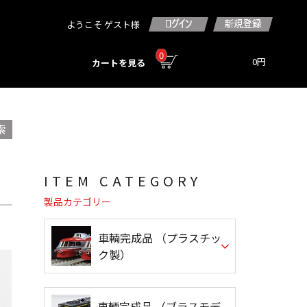
ようこそ ゲスト様
0
0円
カートを見る
ITEM CATEGORY
製品カテゴリー
車輌完成品 （プラスチッ
ク製）
車輌完成品 （ブラスモデ