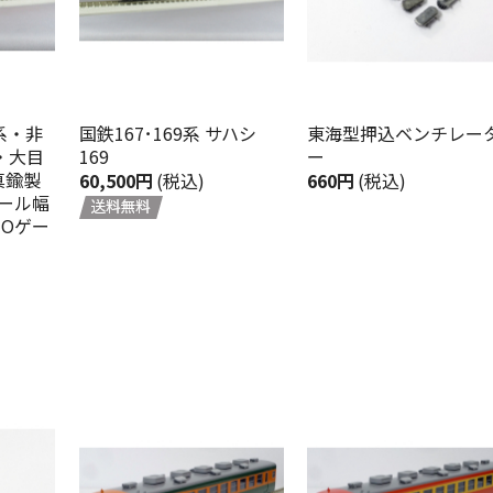
系・非
国鉄167･169系 サハシ
東海型押込ベンチレー
・大目
169
ー
真鍮製
60,500円
(税込)
660円
(税込)
レール幅
HOゲー